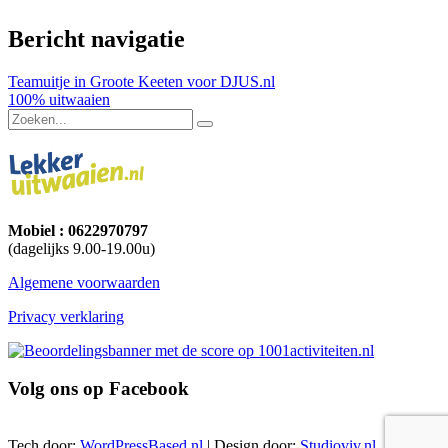
Bericht navigatie
Teamuitje in Groote Keeten voor DJUS.nl
100% uitwaaien
Mobiel : 0622970797
(dagelijks 9.00-19.00u)
Algemene voorwaarden
Privacy verklaring
Volg ons op Facebook
Tech door:
WordPressBased.nl
| Design door:
Studioviv.nl