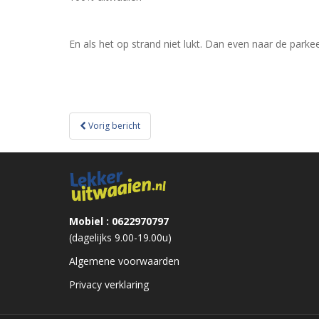
En als het op strand niet lukt. Dan even naar de park
Bericht
Vorig bericht
navigatie
Mobiel : 0622970797
(dagelijks 9.00-19.00u)
Algemene voorwaarden
Privacy verklaring