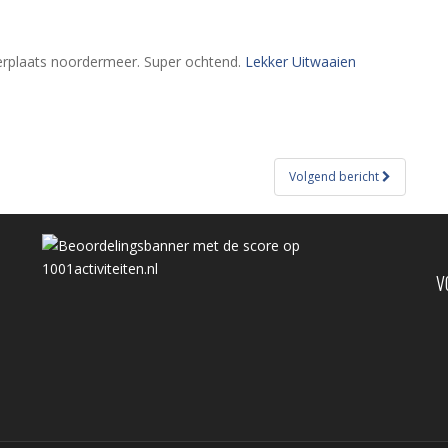
eerplaats noordermeer. Super ochtend.
Lekker Uitwaaien
Volgend bericht
V