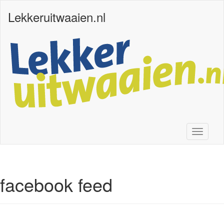
Lekkeruitwaaien.nl
Toggle n
facebook feed