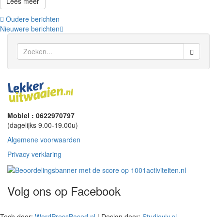
Lees meer
Berichten
Oudere berichten
Nieuwere berichten
navigatie
Mobiel : 0622970797
(dagelijks 9.00-19.00u)
Algemene voorwaarden
Privacy verklaring
Volg ons op Facebook
Tech door:
WordPressBased.nl
| Design door:
Studioviv.nl