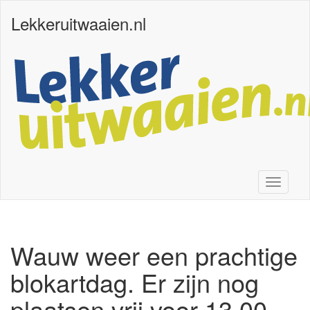
Lekkeruitwaaien.nl
Toggle n
Wauw weer een prachtige
blokartdag. Er zijn nog
plaatsen vrij voor 13.00