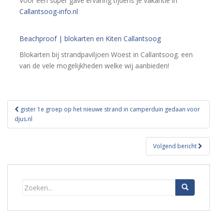
Voor een super gave ervaring tijdens je vakantie in
Callantsoog-info.nl
Beachproof | blokarten en Kiten Callantsoog
Blokarten bij strandpaviljoen Woest in Callantsoog. een
van de vele mogelijkheden welke wij aanbieden!
Bericht
gister 1e groep op het nieuwe strand in camperduin gedaan voor
navigatie
djus.nl
Volgend bericht