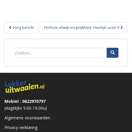
Bericht
Vorig bericht
Perfecte uitwijk mogelijkheid. Heerlijk racen !!!
navigatie
Mobiel : 0622970797
(dagelijks 9.00-19.00u)
Algemene voorwaarden
Privacy verklaring