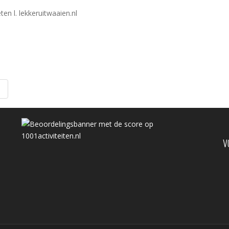
en l. lekkeruitwaaien.nl
a
V