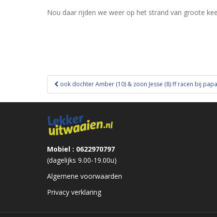
Nou daar rijden we weer op het strand van groote keet
Bericht
ook dochter Amber (10) & zoon Jesse (8) ff racen bij pap
navigatie
Mobiel : 0622970797
(dagelijks 9.00-19.00u)
Algemene voorwaarden
Privacy verklaring