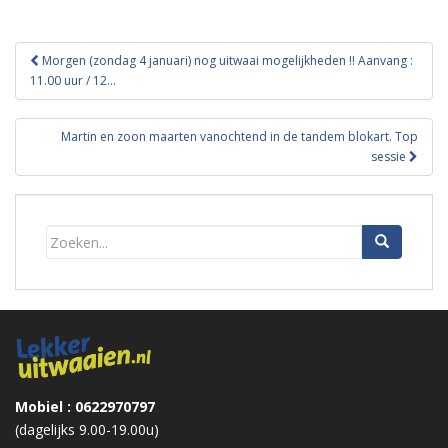
Bericht
Morgen (zondag 4 januari) nog uitwaai mogelijkheden !! Aanvang :
navigatie
11.00 uur / 12…
Martin en zoon maarten vanochtend in de tandem blokart. Top
sessie
Mobiel : 0622970797
(dagelijks 9.00-19.00u)