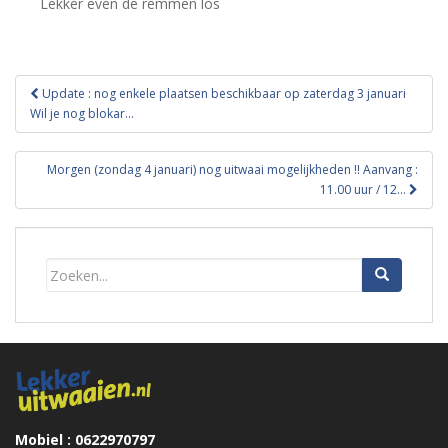
Lekker even de remmen los
Bericht
Update : nog enkele plaatsen beschikbaar op zaterdag 3 januari
navigatie
Wil je nog blokar…
Morgen (zondag 4 januari) nog uitwaai mogelijkheden !! Aanvang :
11.00 uur / 12…
Mobiel : 0622970797