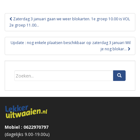
Bericht
Zaterdag 3 januari gaan we weer blokarten. 1e groep 10.00 is VOL
navigatie
2e groep 11.00…
Update : nog enkele plaatsen beschikbaar op zaterdag 3 januari Wil
je nog blokar…
Mobiel : 0622970797
(dagelijks 9.00-19.00u)